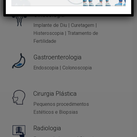
Ginecologia
Implante de Diu | Curetagem |
Histeroscopia | Tratamento de
Fertilidade
Gastroenterologia
Endoscopia | Colonoscopia
Cirurgia Plástica
Pequenos procedimentos
Estéticos e Biopsias
Radiologia