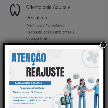
Odontologia Adulta e
Pediátrica
Profilaxia | Extrações |
Reconstruções | Implantes |
Cirurgia Oral
×
Otorrinolaringologia
Nasofibroscopia | Rinoplastia |
Septoplastia | Biópsias
Urologia
Vasectomia | Frenuloplastia |
Postectomia | Cistoscopia |
Retirada de Duplo J