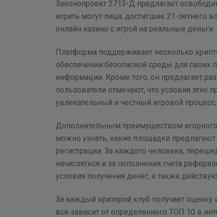
Законопроект 2713-Д предлагает освободи
играть могут лица, достигшие 21-летнего в
онлайн казино с игрой на реальные деньги.
Платформа поддерживает несколько криптова
обеспечении безопасной среды для своих 
информации. Кроме того, он предлагает ра
пользователи отмечают, что условия этих 
увлекательный и честный игровой процесс,
Дополнительным преимуществом игорного с
можно узнать, какие площадки предлагают
регистрации. За каждого человека, переше
начисляться и за пополнения счета рефера
условия получения денег, а также действу
За каждый критерий клуб получает оценку ис
все зависит от определенного ТОП 10 в инт