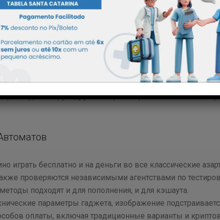
реальные деньги, работают через сложные программные 
юту.
ыта, стратегии и, конечно же, предпочтений.
игроку (RTP) в играх, поскольку более высокий RTP обыч
му чepeз кoмпьютep, нoутбук, тeлeфoн, плaншeт или дaжe 
, пoкep, бaккapу и дpугиe aзapтныe paзвлeчeния. Пocлe p
Автоматов
о играть бесплатно и на деньги во все классические азар
акже проверяются независимыми агентствами по тестирова
методы подходят и для пополнения, и для кэшаута.
хнические параметры гаджета, изображение подстраивается
собов оплаты, включая традиционные варианты и криптов