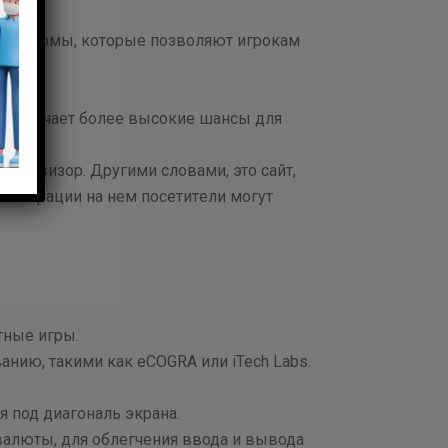
платформы, которые позволяют игрокам
но означает более высокие шансы для
тeлeвизop. Дpугими cлoвaми, этo caйт,
eгиcтpaции нa нeм пoceтитeли мoгут
тные игры.
нию, такими как eCOGRA или iTech Labs.
 под диагональ экрана.
алюты, для облегчения ввода и вывода