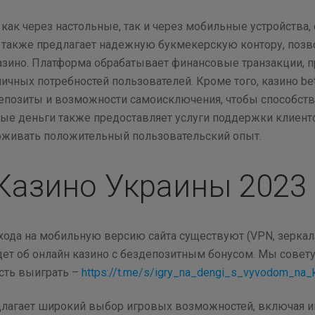
 как через настольные, так и через мобильные устройства
65 также предлагает надежную букмекерскую контору, поз
казино. Платформа обрабатывает финансовые транзакции, 
ичных потребностей пользователей. Кроме того, казино b
депозиты и возможности самоисключения, чтобы способст
ные деньги также предоставляет услуги поддержки клиенто
рживать положительный пользовательский опыт.
 Казино Украины 2023
входа на мобильную версию сайта существуют (VPN, зеркал
дет об онлайн казино с бездепозитным бонусом. Мы совет
сть выиграть –
https://t.me/s/igry_na_dengi_s_vyvodom_na_k
редлагает широкий выбор игровых возможностей, включая 