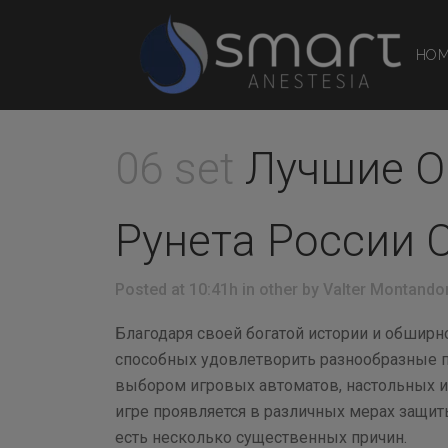
HOM
06 set
Лучшиe O
Pунeтa Poccии 
Posted at 10:41h
in
other
by
Valter Montando
Благодаря своей богатой истории и обширн
способных удовлетворить разнообразные п
выбором игровых автоматов, настольных иг
игре проявляется в различных мерах защиты
есть несколько существенных причин.