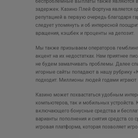
беспроблемные выплаты также являются в
задержек. Казино Плей Фортуна является о
репутацией в первую очередь благодаря г
следует упомянуть и об интересной поощри
вращения, кэшбек и проценты на депозит.
Мы также призываем операторов гемблинга
акцент на их недостатках. Нам приятнее пи
не будем замалчивать проблемы. Далее сп
игорные сайты попадают в нашу рубрику «Ка
подходит. Миллионы людей годами играют в
Казино может похвастаться удобным интер
компьютеров, так и мобильных устройств. К
включающего бонусные средства и беспла
варианты пополнения и снятия средств со 
игровая платформа, которая позволяет игр