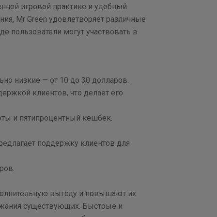
енной игровой практике и удобный
ния, Mr Green удовлетворяет различные
где пользователи могут участвовать в
но низкие — от 10 до 30 долларов.
ержкой клиентов, что делает его
лоты и пятипроцентный кешбек.
предлагает поддержку клиентов для
ров.
полнительную выгоду и повышают их
ржания существующих. Быстрые и