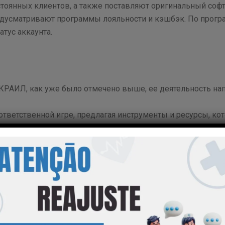
тоянных клиентов, а также поставляют оригинальный софт
дусматривают программы лояльности и кэшбэк. По прогр
тус аккаунта.
РАИЛ, как уже было отмечено выше, ее деятельность напр
ответственной игре, предлагая инструменты и ресурсы, ко
дополнительные поощрения, специальные бонусы.
любого мобильного устройства, и если у вас возникнут ка
лектронной почте или в чате.
ino, которое принимает игроков из США и Канады, но игрок
, испытать удачу в бонусном раунде.
может достигать 150% от первого депозита до 15000₴, а т