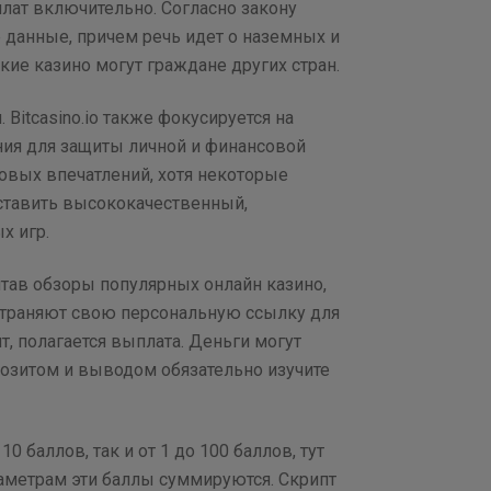
лат включительно. Согласно закону
е данные, причем речь идет о наземных и
кие казино могут граждане других стран.
Bitcasino.io также фокусируется на
ния для защиты личной и финансовой
овых впечатлений, хотя некоторые
оставить высококачественный,
х игр.
тав обзоры популярных онлайн казино,
страняют свою персональную ссылку для
, полагается выплата. Деньги могут
позитом и выводом обязательно изучите
 баллов, так и от 1 до 100 баллов, тут
раметрам эти баллы суммируются. Скрипт