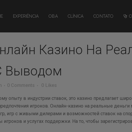
E
EXPERIÊNCIA
OBA
CLÍNICA
CONTATO
C
нлaйн Кaзинo Нa Pea
C Вывoдoм
n
0 Comments
0
Likes
ому опыту в индустрии ставок, это казино предлагает шир
редпочтения игроков. Онлайн-казино на реальные деньги
р, игр с живыми дилерами и возможностей ставок на спо
 игроков и услугах поддержки. На то, чтобы зарегистриро