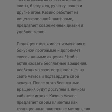
слоты, блекджек, рулетку, покер и
другие игры. Казино работает на
лицензированной платформе,
предлагает современный дизайн и
удобное меню.
Редакция отслеживает изменения в
бонусной программе и дополняет
список новыми акциями. Чтобы
активировать бесплатные вращения,
необходимо зарегистрироваться на
сайте Vavada и подтвердить свой
аккаунт. После этого бесплатные
вращения будут доступны в личном
кабинете игрока. Казино Vavada
предлагает своим клиентам как
традиционные платежные методы, так