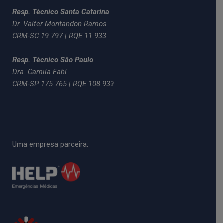
Resp. Técnico Santa Catarina
Dr. Valter Montandon Ramos
CRM-SC 19.797 | RQE 11.933
Resp. Técnico São Paulo
Dra. Camila Fahl
CRM-SP 175.765 | RQE 108.939
Uma empresa parceira: