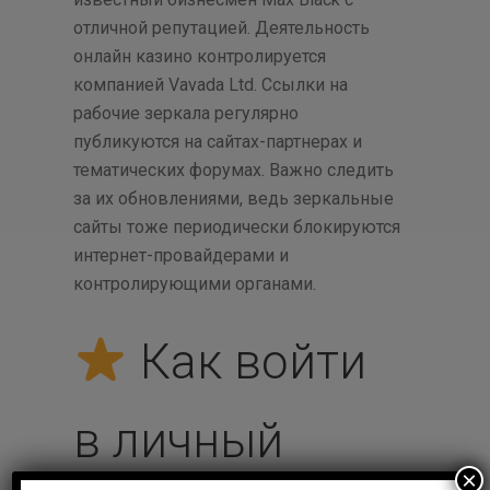
отличной репутацией. Деятельность
онлайн казино контролируется
компанией Vavada Ltd. Ссылки на
рабочие зеркала регулярно
публикуются на сайтах-партнерах и
тематических форумах. Важно следить
за их обновлениями, ведь зеркальные
сайты тоже периодически блокируются
интернет-провайдерами и
контролирующими органами.
Как войти
в личный
×