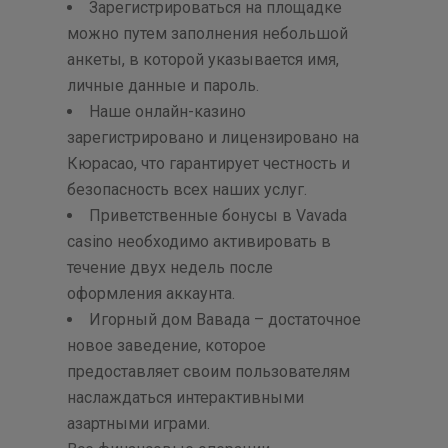
Зарегистрироваться на площадке
можно путем заполнения небольшой
анкеты, в которой указывается имя,
личные данные и пароль.
Наше онлайн-казино
зарегистрировано и лицензировано на
Кюрасао, что гарантирует честность и
безопасность всех наших услуг.
Приветственные бонусы в Vavada
casino необходимо активировать в
течение двух недель после
оформления аккаунта.
Игорный дом Вавада – достаточное
новое заведение, которое
предоставляет своим пользователям
наслаждаться интерактивными
азартными играми.