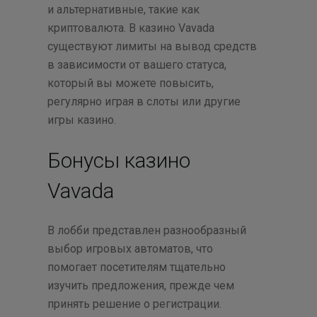
и альтернативные, такие как
криптовалюта. В казино Vavada
существуют лимиты на вывод средств
в зависимости от вашего статуса,
который вы можете повысить,
регулярно играя в слоты или другие
игры казино.
Бонусы казино
Vavada
В лобби представлен разнообразный
выбор игровых автоматов, что
помогает посетителям тщательно
изучить предложения, прежде чем
принять решение о регистрации.