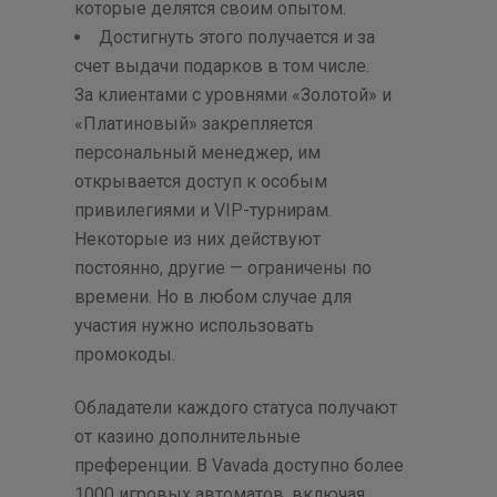
которые делятся своим опытом.
Достигнуть этого получается и за
счет выдачи подарков в том числе.
За клиентами с уровнями «Золотой» и
«Платиновый» закрепляется
персональный менеджер, им
открывается доступ к особым
привилегиями и VIP-турнирам.
Некоторые из них действуют
постоянно, другие — ограничены по
времени. Но в любом случае для
участия нужно использовать
промокоды.
Обладатели каждого статуса получают
от казино дополнительные
преференции. В Vavada доступно более
1000 игровых автоматов, включая