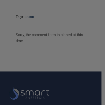
ancor
Tags:
Sorry, the comment form is closed at this
time.