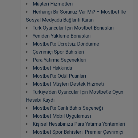
Müşteri Hizmetleri
Herhangi Bir Sorunuz Var Mı? – Mostbet Ile
Sosyal Medyada Bağlantı Kurun
Türk Oyuncular Için Mostbet Bonusları
Yeniden Yükleme Bonusları
Mostbet’te Ücretsiz Döndürme
Çevrimiçi Spor Bahisleri
Para Yatırma Seçenekleri
Mostbet Hakkında
Mostbet’te Ödül Puanları
Mostbet Müşteri Destek Hizmeti
Türkiye’den Oyuncular Için Mostbet’e Oyun
Hesabı Kaydı
Mostbet’te Canlı Bahis Seçeneği
Mostbet Mobil Uygulaması
Kişisel Hesabınıza Para Yatırma Yöntemleri
Mostbet Spor Bahisleri: Premier Çevrimiçi