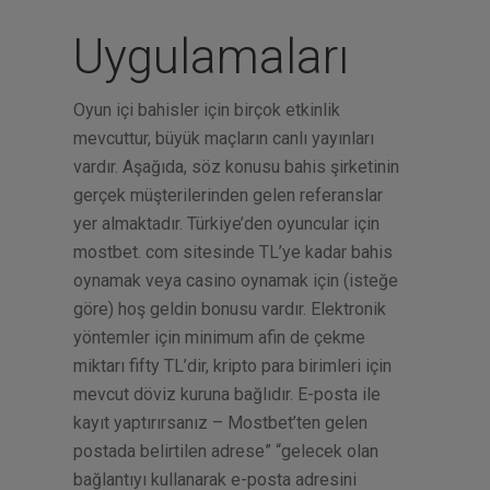
Uygulamaları
Oyun içi bahisler için birçok etkinlik
mevcuttur, büyük maçların canlı yayınları
vardır. Aşağıda, söz konusu bahis şirketinin
gerçek müşterilerinden gelen referanslar
yer almaktadır. Türkiye’den oyuncular için
mostbet. com sitesinde TL’ye kadar bahis
oynamak veya casino oynamak için (isteğe
göre) hoş geldin bonusu vardır. Elektronik
yöntemler için minimum afin de çekme
miktarı fifty TL’dir, kripto para birimleri için
mevcut döviz kuruna bağlıdır. E-posta ile
kayıt yaptırırsanız – Mostbet’ten gelen
postada belirtilen adrese” “gelecek olan
bağlantıyı kullanarak e-posta adresini