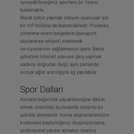
oynayabileceğiniz sporların bir listesi
bulunmakta.
Büyük bahis yapmak isteyen oyuncular için
bir VIP bölümü de bulunmaktadır. Prosedür,
yönetime resmi belgelerin (pasaport,
uluslararası ehliyet) elektronik
versiyonlarının sağlanmasını içerir. Bahis
şirketinin internet sitesine giriş yapmak
sadece doğrudan değil, aynı zamanda
sosyal ağlar aracılığıyla ag yapılabilir.
Spor Dalları
Kumarın bağımlılık yapabileceğine dikkat
etmek önemlidir, bu nedenle sorumlu bir
şekilde alınmalıdır. Kumar alışkanlıklarınızın
kontrolünü kaybettiğinizi düşünüyorsanız,
profesyonel yardım almanızı öneririz.