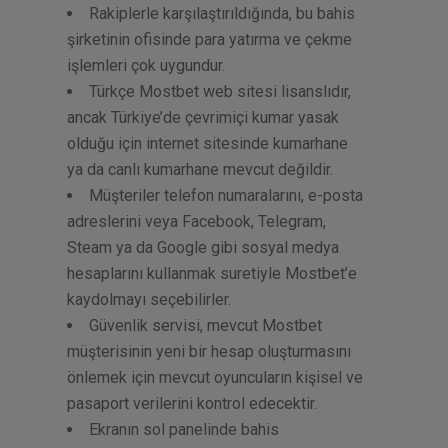
Rakiplerle karşılaştırıldığında, bu bahis
şirketinin ofisinde para yatırma ve çekme
işlemleri çok uygundur.
Türkçe Mostbet web sitesi lisanslıdır,
ancak Türkiye’de çevrimiçi kumar yasak
olduğu için internet sitesinde kumarhane
ya da canlı kumarhane mevcut değildir.
Müşteriler telefon numaralarını, e-posta
adreslerini veya Facebook, Telegram,
Steam ya da Google gibi sosyal medya
hesaplarını kullanmak suretiyle Mostbet’e
kaydolmayı seçebilirler.
Güvenlik servisi, mevcut Mostbet
müşterisinin yeni bir hesap oluşturmasını
önlemek için mevcut oyuncuların kişisel ve
pasaport verilerini kontrol edecektir.
Ekranın sol panelinde bahis