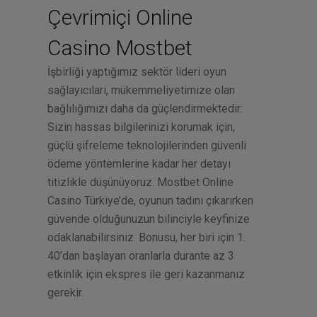
Çevrimiçi Online
Casino Mostbet
İşbirliği yaptığımız sektör lideri oyun
sağlayıcıları, mükemmeliyetimize olan
bağlılığımızı daha da güçlendirmektedir.
Sizin hassas bilgilerinizi korumak için,
güçlü şifreleme teknolojilerinden güvenli
ödeme yöntemlerine kadar her detayı
titizlikle düşünüyoruz. Mostbet Online
Casino Türkiye’de, oyunun tadını çıkarırken
güvende olduğunuzun bilinciyle keyfinize
odaklanabilirsiniz. Bonusu, her biri için 1.
40’dan başlayan oranlarla durante az 3
etkinlik için ekspres ile geri kazanmanız
gerekir.