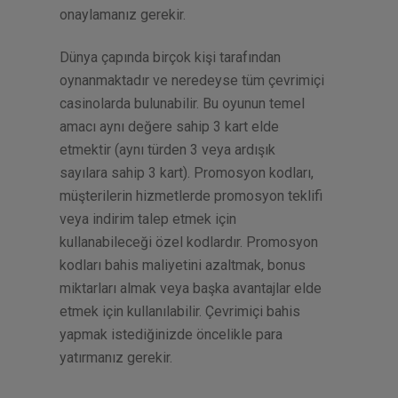
onaylamanız gerekir.
Dünya çapında birçok kişi tarafından
oynanmaktadır ve neredeyse tüm çevrimiçi
casinolarda bulunabilir. Bu oyunun temel
amacı aynı değere sahip 3 kart elde
etmektir (aynı türden 3 veya ardışık
sayılara sahip 3 kart). Promosyon kodları,
müşterilerin hizmetlerde promosyon teklifi
veya indirim talep etmek için
kullanabileceği özel kodlardır. Promosyon
kodları bahis maliyetini azaltmak, bonus
miktarları almak veya başka avantajlar elde
etmek için kullanılabilir. Çevrimiçi bahis
yapmak istediğinizde öncelikle para
yatırmanız gerekir.