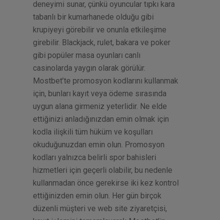
deneyimi sunar, çünkü oyuncular tıpkı kara
tabanlı bir kumarhanede olduğu gibi
krupiyeyi görebilir ve onunla etkileşime
girebilir. Blackjack, rulet, bakara ve poker
gibi popüler masa oyunları canlı
casinolarda yaygın olarak görülür.
Mostbet’te promosyon kodlarını kullanmak
için, bunları kayıt veya ödeme sırasında
uygun alana girmeniz yeterlidir. Ne elde
ettiğinizi anladığınızdan emin olmak için
kodla ilişkili tüm hüküm ve koşulları
okuduğunuzdan emin olun. Promosyon
kodları yalnızca belirli spor bahisleri
hizmetleri için geçerli olabilir, bu nedenle
kullanmadan önce gerekirse iki kez kontrol
ettiğinizden emin olun. Her gün birçok
düzenli müşteri ve web site ziyaretçisi,