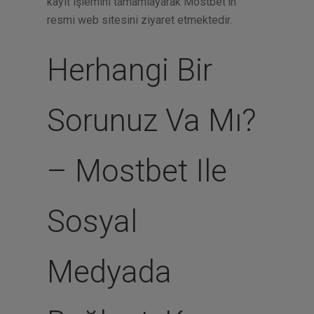
kayıt işlemini tamamlayarak Mostbet’in
resmi web sitesini ziyaret etmektedir.
Herhangi Bir
Sorunuz Va Mı?
– Mostbet Ile
Sosyal
Medyada