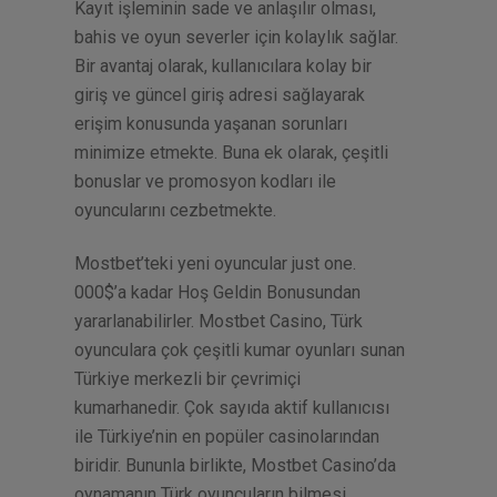
Kayıt işleminin sade ve anlaşılır olması,
bahis ve oyun severler için kolaylık sağlar.
Bir avantaj olarak, kullanıcılara kolay bir
giriş ve güncel giriş adresi sağlayarak
erişim konusunda yaşanan sorunları
minimize etmekte. Buna ek olarak, çeşitli
bonuslar ve promosyon kodları ile
oyuncularını cezbetmekte.
Mostbet’teki yeni oyuncular just one.
000$’a kadar Hoş Geldin Bonusundan
yararlanabilirler. Mostbet Casino, Türk
oyunculara çok çeşitli kumar oyunları sunan
Türkiye merkezli bir çevrimiçi
kumarhanedir. Çok sayıda aktif kullanıcısı
ile Türkiye’nin en popüler casinolarından
biridir. Bununla birlikte, Mostbet Casino’da
oynamanın Türk oyuncuların bilmesi