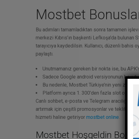
Mostbet Bonuslar
Bu adımları tamamladıktan sonra tamamen işlevse
merkezi Kıbrıs’ın başkenti Lefkoşa’da bulunan St
tarayıcıya kaydedilsin. Kullanıcı, düzenli bahis 
paylaştı.
Unutmamanız gereken bir nokta ise, bu APK’nin
Sadece Google android versiyonunun boyutu da
Bu nedenle, Mostbet Türkiye’nin yeni ziyaretç
Platform ayrıca 1. 300’den fazla slot oyunu 
Canlı sohbet, e-posta ve Telegram aracılığıyla 7
artırmak için çeşitli promosyonlar ve teklifler su
hizmeti haline getiriyor
mostbet online
.
Mostbet Hoşgeldin Bonu