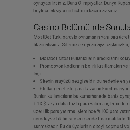
oynayabilirsiniz. Buna Olimpiyatlar, Dünya Kupası 
böylece aksiyonun hiçbirini kaçırmazsınız.
Casino Bölümünde Sunula
MostBet Turk, parayla oynamanın yanı sıra ücret
tıklamalısınız. Sitemizde oynamaya başlamak içi
Mostbet sitesi kullanıcıların aradıklarını kol
Promosyon kodlarının belirli kısıtlamaları ve 
taşır.
Sitenin arayüzü sezgiseldir, bu nedenle en ye
Slotlar genellikle para kazanan kombinasyonl
Bunlar, kullanıcıların bu kumarhanede bahis oyn
+ 13 $ veya daha fazla para yatırma işleminde s
üzeri ilk para yatırma işleminde %100 para yatır
neredeyse bütün siteleri geride bırakmaktadır. 
sunmaktadır. Bu da üyelerinin siteyi seçmesi ve