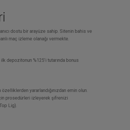
i
anıcı dostu bir arayüze sahip. Sitenin bahis ve
 canlı maç izleme olanağı vermekte.
 ilk depozitonun %125’i tutarında bonus
 özelliklerden yararlandığınızdan emin olun.
in prosedürleri izleyerek şifrenizi
Top Lig).