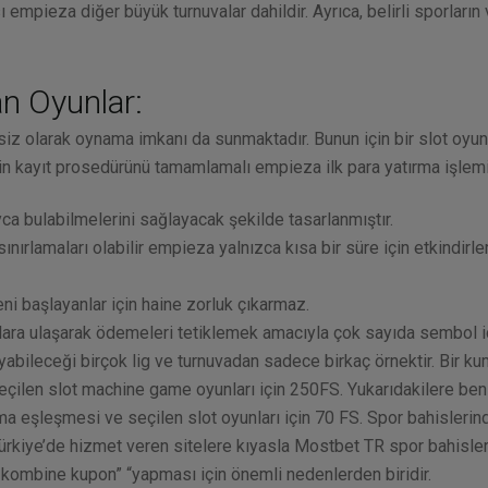
empieza diğer büyük turnuvalar dahildir. Ayrıca, belirli sporların ve
n Oyunlar:
siz olarak oynama imkanı da sunmaktadır. Bunun için bir slot oy
n kayıt prosedürünü tamamlamalı empieza ilk para yatırma işlemi
ayca bulabilmelerini sağlayacak şekilde tasarlanmıştır.
sınırlamaları olabilir empieza yalnızca kısa bir süre için etkindirl
ni başlayanlar için haine zorluk çıkarmaz.
ara ulaşarak ödemeleri tetiklemek amacıyla çok sayıda sembol iç
ayabileceği birçok lig ve turnuvadan sadece birkaç örnektir. Bir
eçilen slot machine game oyunları için 250FS. Yukarıdakilere benz
ma eşleşmesi ve seçilen slot oyunları için 70 FS. Spor bahisleri
Türkiye’de hizmet veren sitelere kıyasla Mostbet TR spor bahisle
 kombine kupon” “yapması için önemli nedenlerden biridir.