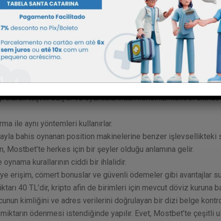
istiyorsanız ona göre para yatırma şeklini ve miktarını belirlem
– kişisel hesabınıza girmek için hesaba bağlı bir telefon numarası
i aldığınız andan itibaren bu platformun bonusları ve promosyo
mdi kaydolun seçeneği ile hesabınızı hızlıca oluşturabilir ve avanta
ilirlik açısından ele alındığında, Mostbet giriş kolaylığı ve sağla
ndedir.
olarak teşvik ediyor ve oyuncularından kendinizi kontrol altında 
ma ile aynı yöntemleri kullanırlar.
ayla bahis oynanan position makinelerine benzer işlevsellikteki
 Mostbet’te herkes için bir şeyler olduğu anlamına gelir.
nama kurallarının ciddi bir ihlalidir.
eye erişim, cömert bonuslar ve güvenli ödemeler gibi avantajlar s
rı 40 TL’dir, kripto afin de birimleri için mevcut döviz kuruna bağ
unun kimliğini ve adres verilerini doğrulayan bir dizi belge kontr
iktarın ödenmesi istendiğinde yapılır. Evet, Mostbet’te çeşitli ul